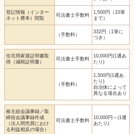
登記情報（インター
1,500円（10筆
司法書士手数料
ネット謄本）閲覧
まで）
332円（1筆に
（手数料）
つき）
住宅用家屋証明書取
10,000円(1通あ
司法書士手数料
得（減税証明書）
たり)
1,300円(1通あ
たり)
（手数料）
自治体によって
異なる場合あり
株主総会議事録／取
締役会議事録作成
10,000円～(1通
司法書士手数料
（法人間売買におけ
あたり)
る利益相反の場合）