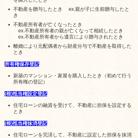
不動産を贈与したとき ex.親が子に生前贈与したと
き
不動産所有者が亡くなったとき
ex.不動産所有者の親が亡くなって相続したとき
ex.不動産所有者から遺言により贈与されたとき
離婚により元配偶者から財産分与で不動産を取得した
とき
所有権保存登記
新築のマンション・家屋を購入したとき（初めて行う
所有権の登記）
(根)抵当権設定登記
住宅ローンの融資を受けて、不動産に担保を設定する
とき
(根)
抵当権抹消登記
住宅ローンを完済して、不動産に設定した担保を抹消