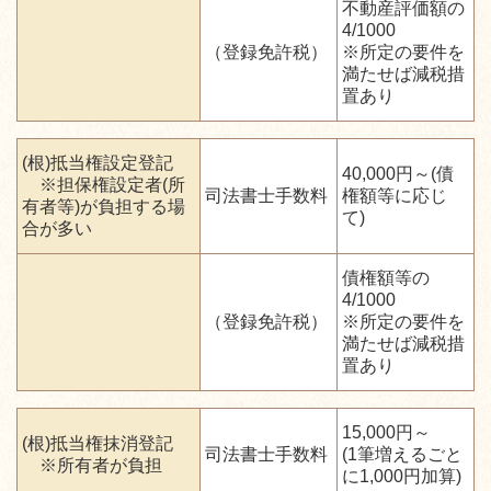
不動産評価額の
4/1000
（登録免許税）
※所定の要件を
満たせば減税措
置あり
(根)抵当権設定登記
40,000円～(債
※担保権設定者(所
司法書士手数料
権額等に応じ
有者等)が負担する場
て)
合が多い
債権額等の
4/1000
（登録免許税）
※所定の要件を
満たせば減税措
置あり
15,000円～
(根)抵当権抹消登記
司法書士手数料
(1筆増えるごと
※所有者が負担
に1,000円加算)