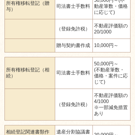
50,000円～(不
所有権移転登記（贈
司法書士手数料
動産筆数・価格
与）
に応じて)
不動産評価額の
（登録免許税）
20/1000
贈与契約書作成
10,000円～
50,000円～
所有権移転登記（相
(不動産筆数・
司法書士手数料
続）
価格・案件に応
じて)
不動産評価額の
4/1000
（登録免許税）
※一部減免措置
あり
相続登記関連書類作
遺産分割協議書
20,000円～