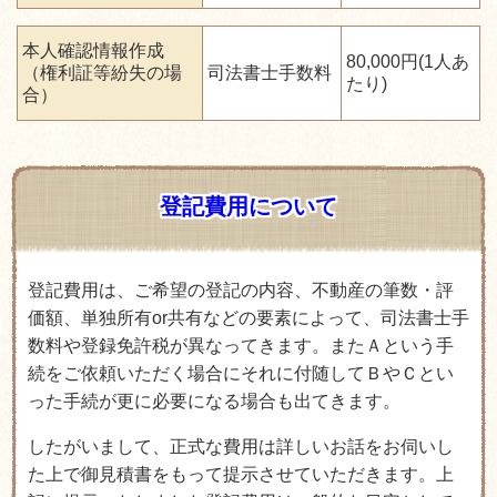
本人確認情報作成
80,000円(1人あ
（権利証等紛失の場
司法書士手数料
たり)
合）
登記費用について
登記費用は、ご希望の登記の内容、不動産の筆数・評
価額、単独所有or共有などの要素によって、司法書士手
数料や登録免許税が異なってきます。
またＡという手
続をご依頼いただく場合にそれに付随してＢやＣとい
った手続が更に必要になる場合も出てきます。
したがいまして、正式な費用は
詳しいお話をお伺いし
た上で
御見積書をもって提示させていただきます。
上