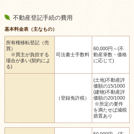
不動産登記手続の費用
基本料金表（主なもの）
所有権移転登記（売
買）
60,000円～(不
※買主が負担する
司法書士手数料
動産筆数・価格
場合が多い(契約によ
に応じて)
る)
(土地)不動産評
価額の15/1000
(建物)不動産評
（登録免許税）
価額の20/1000
※所定の要件
を満たせば減税
措置あり